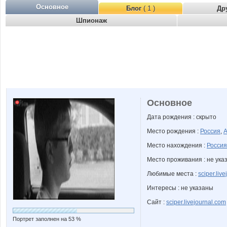
Основное
Блог
( 1 )
Др
Шпионаж
Основное
Дата рождения : скрыто
Место рождения :
Россия
,
А
Место нахождения :
Россия
Место проживания : не ука
Любимые места :
sciper.liv
Интересы : не указаны
Сайт :
sciper.livejournal.com
Портрет заполнен на 53 %