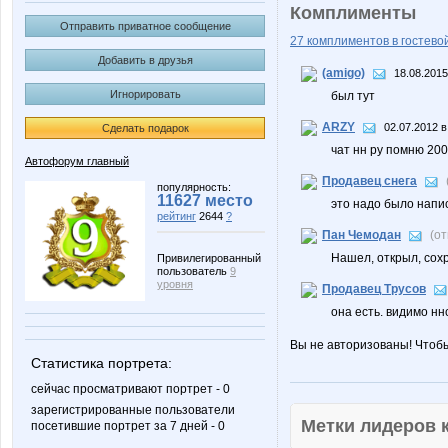
Комплименты
Отправить приватное сообщение
27 комплиментов в гостевой
Добавить в друзья
(amigo)
18.08.2015
Игнорировать
был тут
ARZY
02.07.2012 в
Сделать подарок
чат нн ру помню 2004 
Автофорум главный
Продавец снега
популярность:
11627 место
это надо было напис
рейтинг
2644
?
Пан Чемодан
(о
Нашел, открыл, сохр
Привилегированный
пользователь
9
уровня
Продавец Трусов
она есть. видимо нн
Вы не авторизованы! Чтоб
Статистика портрета:
сейчас просматривают портрет - 0
зарегистрированные пользователи
Метки лидеров
посетившие портрет за 7 дней - 0